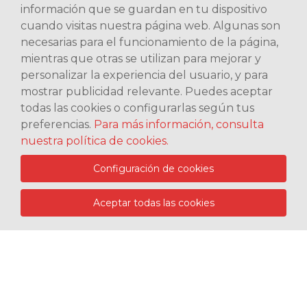
información que se guardan en tu dispositivo
cuando visitas nuestra página web. Algunas son
necesarias para el funcionamiento de la página,
mientras que otras se utilizan para mejorar y
personalizar la experiencia del usuario, y para
mostrar publicidad relevante. Puedes aceptar
todas las cookies o configurarlas según tus
preferencias.
Para más información, consulta
nuestra política de cookies.
Configuración de cookies
TE LO PONEMOS FÁCIL...
Aceptar todas las cookies
Queue-Fair
produccion@magiaraulalegria.com
Reenvío de entradas
Aviso legal
Privacidad
Contacto
Términos y condiciones
Opciones de privacidad