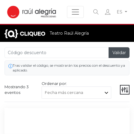
ES
Teatro Raúl Alegría
¿Qué estás buscando?
Validar
Tras validar el código, se mostrarán los precios con el descuento ya
aplicado.
Ordenar por:
Mostrando 3
eventos